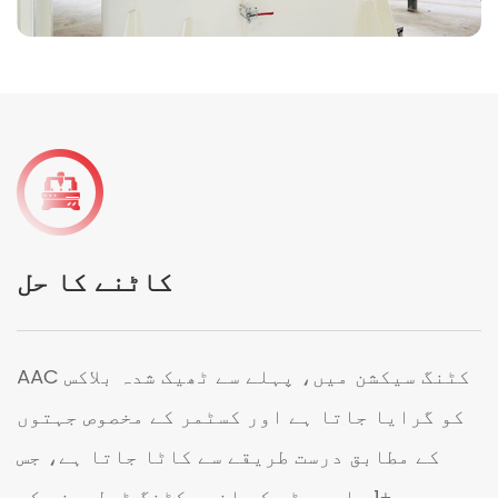
کاٹنے کا حل
AAC کٹنگ سیکشن میں، پہلے سے ٹھیک شدہ بلاکس
کو گرایا جاتا ہے اور کسٹمر کے مخصوص جہتوں
کے مطابق درست طریقے سے کاٹا جاتا ہے، جس
میں ±1 ملی میٹر کے اندر کٹنگ ٹولرینس کو