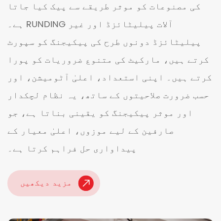
کی مصنوعات کو موثر طریقے سے پیک کیا جاتا
ہے۔ RUNDING آلات پیلیٹائزڈ اور غیر
پیلیٹائزڈ دونوں طرح کی پیکیجنگ کو سپورٹ
کرتے ہیں، مارکیٹ کی متنوع ضروریات کو پورا
کرتے ہیں۔ اپنی استعداد، اعلیٰ آٹومیشن، اور
حسب ضرورت صلاحیتوں کے ساتھ، یہ نظام لچکدار
اور موثر پیکیجنگ کو یقینی بناتا ہے، جو
صارفین کے لیے موزوں، اعلیٰ معیار کے
پیداواری حل فراہم کرتا ہے۔
مزید دیکھیں