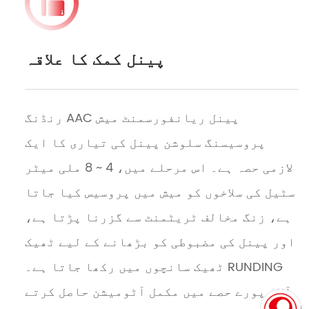
پینل کمک کا علاقہ
رنڈنگ AAC پینل ریانفورسمنٹ میش
پروسیسنگ سلوشن پینل کی تیاری کا ایک
لازمی حصہ ہے۔ اس مرحلے میں، 4 ~ 8 ملی میٹر
سٹیل کی سلاخوں کو میش میں پروسیس کیا جاتا
ہے، زنگ مخالف ٹریٹمنٹ سے گزرنا پڑتا ہے،
اور پینل کی مضبوطی کو بڑھانے کے لیے ٹھیک
ٹھیک سانچوں میں رکھا جاتا ہے۔ RUNDING
آلات پورے حصے میں مکمل آٹومیشن حاصل کرتے