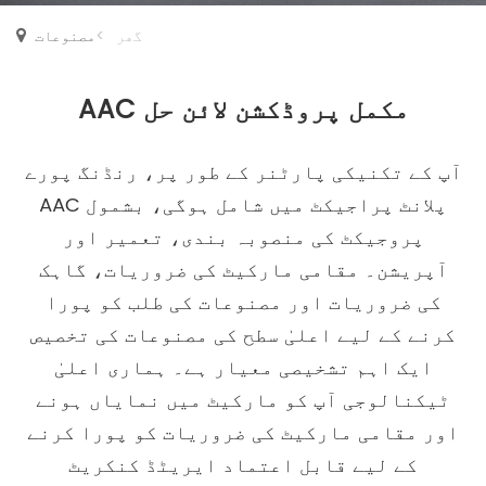
گھر
>
مصنوعات
AAC مکمل پروڈکشن لائن حل
آپ کے تکنیکی پارٹنر کے طور پر، رنڈنگ پورے
AAC پلانٹ پراجیکٹ میں شامل ہوگی، بشمول
پروجیکٹ کی منصوبہ بندی، تعمیر اور
آپریشن۔ مقامی مارکیٹ کی ضروریات، گاہک
کی ضروریات اور مصنوعات کی طلب کو پورا
کرنے کے لیے اعلیٰ سطح کی مصنوعات کی تخصیص
ایک اہم تشخیصی معیار ہے۔ ہماری اعلیٰ
ٹیکنالوجی آپ کو مارکیٹ میں نمایاں ہونے
اور مقامی مارکیٹ کی ضروریات کو پورا کرنے
کے لیے قابل اعتماد ایریٹڈ کنکریٹ