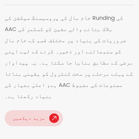
خام مال کی پروسیسنگ سیکشن کی Runding کی
AAC بلاک بنانے والی مشین کو کسٹمر کی
ضروریات کی بنیاد پر مختلف قسم کے خام مال
کو سنبھالنے اور ذخیرہ کرنے کے لیے اپنی
مرضی کے مطابق بنایا جا سکتا ہے۔ یہ پیداوار
کے پہلے مرحلے پر سخت کنٹرول کو یقینی بناتا
ہے، اعلیٰ معیار کی AAC مصنوعات کی مضبوط
بنیاد رکھتا ہے۔
مزید دیکھیں