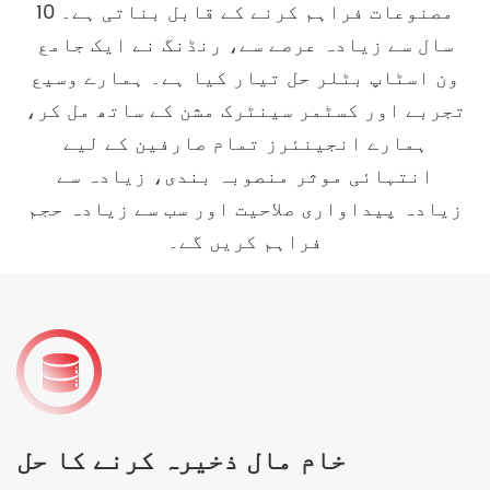
مصنوعات فراہم کرنے کے قابل بناتی ہے۔ 10
سال سے زیادہ عرصے سے، رنڈنگ نے ایک جامع
ون اسٹاپ بٹلر حل تیار کیا ہے۔ ہمارے وسیع
تجربے اور کسٹمر سینٹرک مشن کے ساتھ مل کر،
ہمارے انجینئرز تمام صارفین کے لیے
انتہائی موثر منصوبہ بندی، زیادہ سے
زیادہ پیداواری صلاحیت اور سب سے زیادہ حجم
فراہم کریں گے۔
خام مال ذخیرہ کرنے کا حل