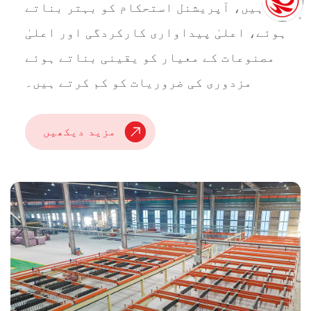
ہیں، آپریشنل استحکام کو بہتر بناتے
ہوئے، اعلیٰ پیداواری کارکردگی اور اعلیٰ
مصنوعات کے معیار کو یقینی بناتے ہوئے
مزدوری کی ضروریات کو کم کرتے ہیں۔
مزید دیکھیں