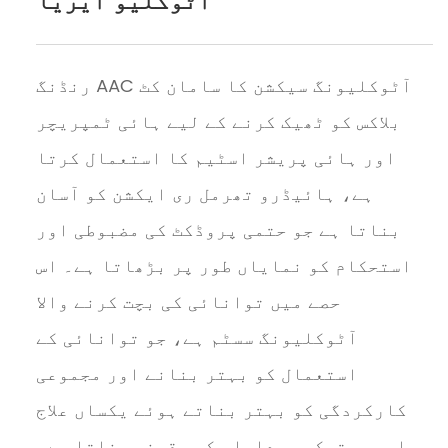
آٹوکلیو ایریا
رنڈنگ AAC آٹوکلیونگ سیکشن کا سامان کٹ
بلاکس کو ٹھیک کرنے کے لیے ہائی ٹمپریچر
اور ہائی پریشر اسٹیم کا استعمال کرتا
ہے، ہائیڈرو تھرمل ری ایکشن کو آسان
بناتا ہے جو حتمی پروڈکٹ کی مضبوطی اور
استحکام کو نمایاں طور پر بڑھاتا ہے۔ اس
حصے میں توانائی کی بچت کرنے والا
آٹوکلیونگ سسٹم ہے، جو توانائی کے
استعمال کو بہتر بنانے اور مجموعی
کارکردگی کو بہتر بناتے ہوئے یکساں علاج
اور مستحکم پیداوار کو یقینی بناتا ہے۔