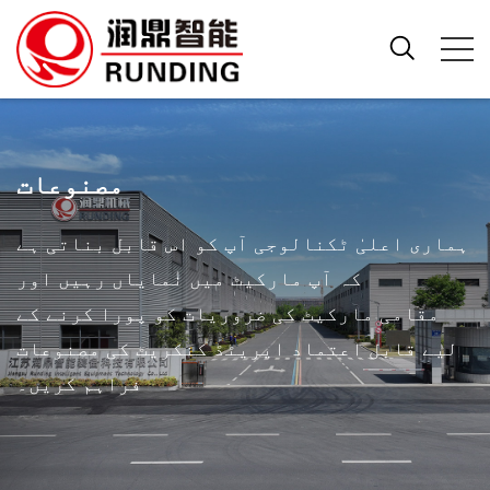
مصنوعات
ہماری اعلیٰ ٹکنالوجی آپ کو اس قابل بناتی ہے
کہ آپ مارکیٹ میں نمایاں رہیں اور
مقامی مارکیٹ کی ضروریات کو پورا کرنے کے
لیے قابل اعتماد ایریٹڈ کنکریٹ کی مصنوعات
فراہم کریں۔