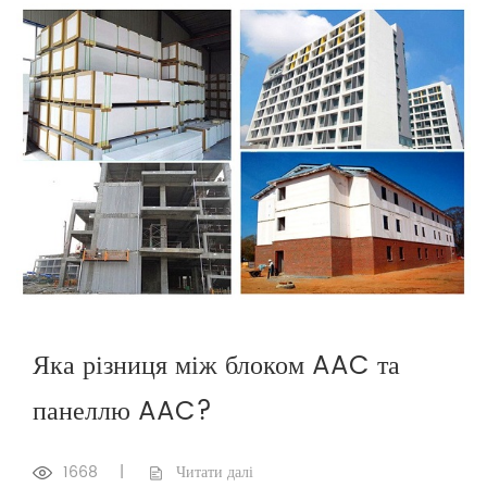
Яка різниця між блоком AAC та
панеллю AAC?
1668
|
Читати далі